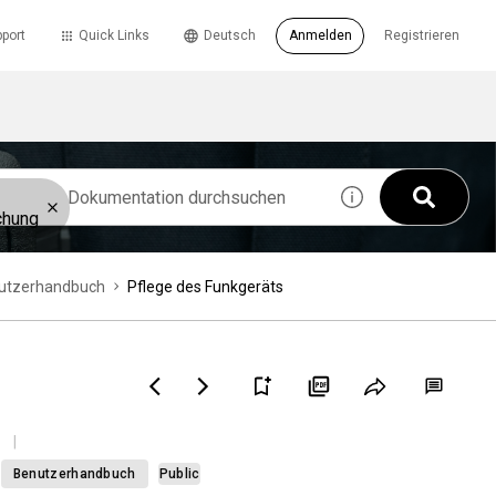
port
Quick Links
Deutsch
Anmelden
Registrieren
chung
utzerhandbuch
Pflege des Funkgeräts
Benutzerhandbuch
Public