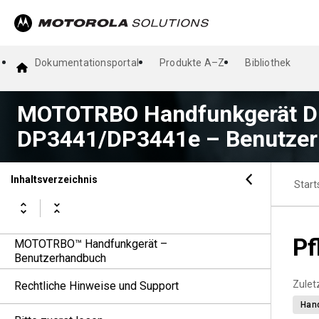
Dokumentationsportal
Produkte A–Z
Bibliothek
MOTOTRBO Handfunkgerät D
DP3441/DP3441e – Benutze
Inhaltsverzeichnis
Start
Pf
MOTOTRBO™ Handfunkgerät –
Benutzerhandbuch
Zuletz
Rechtliche Hinweise und Support
Han