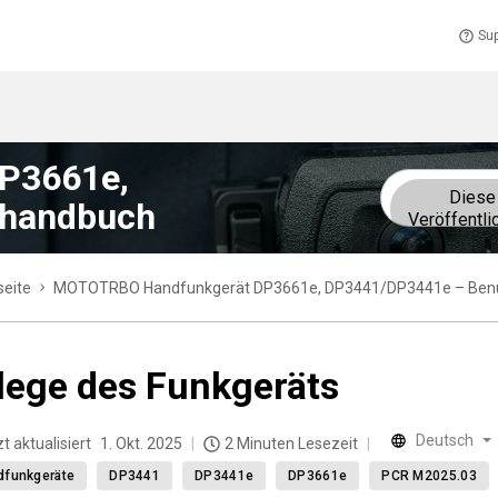
Sup
P3661e,
Diese
rhandbuch
Veröffentli
seite
MOTOTRBO Handfunkgerät DP3661e, DP3441/DP3441e – Ben
lege des Funkgeräts
Deutsch
t aktualisiert
1. Okt. 2025
2 Minuten Lesezeit
dfunkgeräte
DP3441
DP3441e
DP3661e
PCR M2025.03