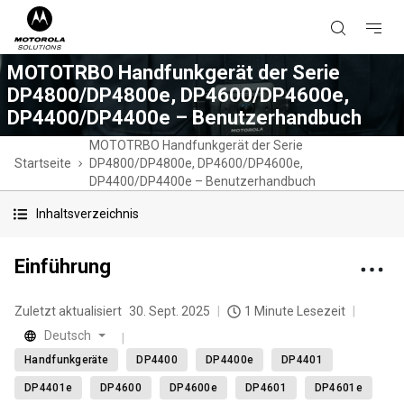
MOTOTRBO Handfunkgerät der Serie
DP4800/DP4800e, DP4600/DP4600e,
DP4400/DP4400e – Benutzerhandbuch
MOTOTRBO Handfunkgerät der Serie
Startseite
DP4800/DP4800e, DP4600/DP4600e,
DP4400/DP4400e – Benutzerhandbuch
Inhaltsverzeichnis
Einführung
Zuletzt aktualisiert
30. Sept. 2025
1 Minute Lesezeit
Deutsch
Handfunkgeräte
DP4400
DP4400e
DP4401
DP4401e
DP4600
DP4600e
DP4601
DP4601e