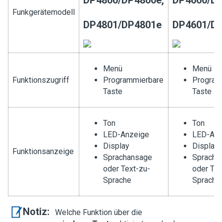
DP4800/DP4800e,
DP4600/DP
Funkgerätemodell
DP4801/DP4801e
DP4601/D
Menü
Menü
Funktionszugriff
Programmierbare
Program
Taste
Taste
Ton
Ton
LED-Anzeige
LED-Anz
Display
Display
Funktionsanzeige
Sprachansage
Spracha
oder Text-zu-
oder Tex
Sprache
Sprache
Notiz:
Welche Funktion über die