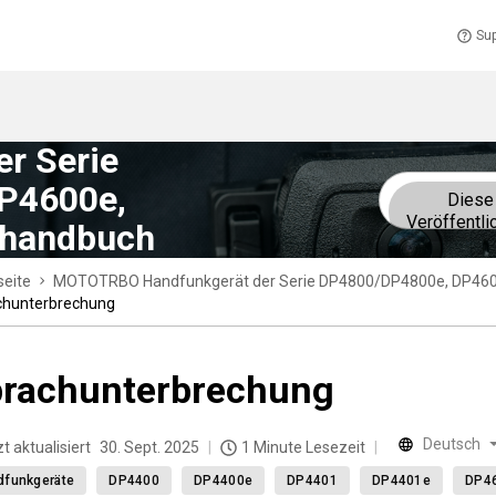
Sup
r Serie
P4600e,
Diese
Veröffentli
rhandbuch
seite
MOTOTRBO Handfunkgerät der Serie DP4800/DP4800e, DP46
chunterbrechung
rachunterbrechung
Deutsch
t aktualisiert
30. Sept. 2025
1 Minute Lesezeit
dfunkgeräte
DP4400
DP4400e
DP4401
DP4401e
DP4