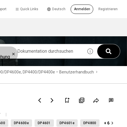
port
Quick Links
Deutsch
Anmelden
Registrieren
chung
00/DP4600e, DP4400/DP4400e – Benutzerhandbuch
+ 6
600
DP4600e
DP4601
DP4601e
DP4800