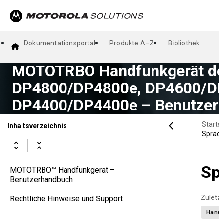
Dokumentationsportal
Produkte A–Z
Bibliothek
MOTOTRBO Handfunkgerät de
DP4800/DP4800e, DP4600/D
DP4400/DP4400e – Benutze
Start
Inhaltsverzeichnis
Spra
Sp
MOTOTRBO™ Handfunkgerät –
Benutzerhandbuch
Zuletz
Rechtliche Hinweise und Support
Han