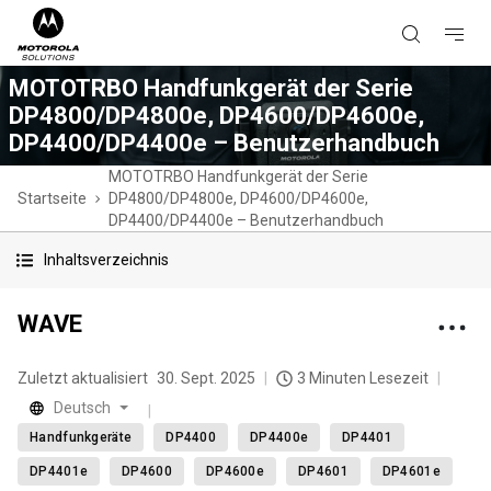
MOTOTRBO Handfunkgerät der Serie
DP4800/DP4800e, DP4600/DP4600e,
DP4400/DP4400e – Benutzerhandbuch
MOTOTRBO Handfunkgerät der Serie
Startseite
DP4800/DP4800e, DP4600/DP4600e,
DP4400/DP4400e – Benutzerhandbuch
Inhaltsverzeichnis
WAVE
Zuletzt aktualisiert
30. Sept. 2025
3 Minuten Lesezeit
Deutsch
Handfunkgeräte
DP4400
DP4400e
DP4401
DP4401e
DP4600
DP4600e
DP4601
DP4601e