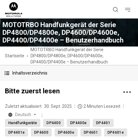
MOTOTRBO Handfunkgerät der Serie
DP4800/DP4800e, DP4600/DP4600e,
DP4400/DP4400e – Benutzerhandbuch
MOTOTRBO Handfunkgerät der Serie
Startseite
DP4800/DP4800e, DP4600/DP4600e,
DP4400/DP4400e – Benutzerhandbuch
Inhaltsverzeichnis
Bitte zuerst lesen
Zuletzt aktualisiert
30. Sept. 2025
2 Minuten Lesezeit
Deutsch
Handfunkgeräte
DP4400
DP4400e
DP4401
DP4401e
DP4600
DP4600e
DP4601
DP4601e