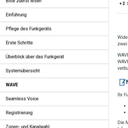
Bitte zuerst lesen
+ 2
Einführung
Pflege des Funkgeräts
Wide
Erste Schritte
zwei
WAVE
Überblick über das Funkgerät
WAVE
verbu
Systemübersicht
WAVE
Ihr F
Seamless Voice
Registrierung
Die 
Zonen- und Kanalwahl