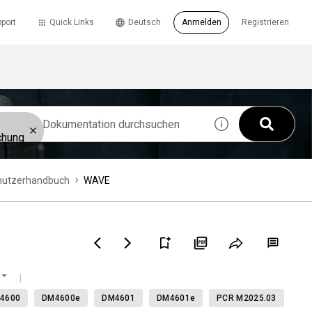
port
Quick Links
Deutsch
Anmelden
Registrieren
chung
nutzerhandbuch
WAVE
4600
DM4600e
DM4601
DM4601e
PCR M2025.03