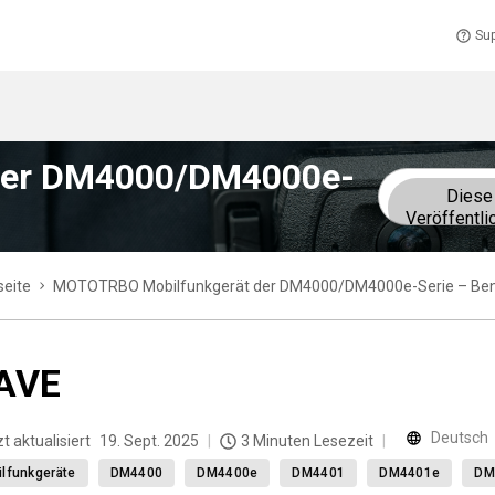
Sup
der DM4000/DM4000e-
Diese
Veröffentli
seite
MOTOTRBO Mobilfunkgerät der DM4000/DM4000e-Serie – Be
AVE
Deutsch
t aktualisiert
19. Sept. 2025
3 Minuten Lesezeit
lfunkgeräte
DM4400
DM4400e
DM4401
DM4401e
DM