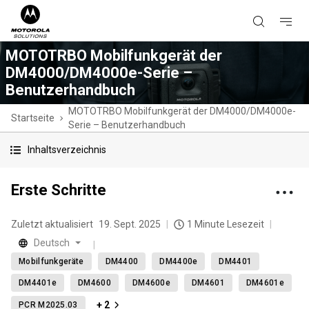
MOTOTRBO Mobilfunkgerät der
DM4000/DM4000e-Serie –
Benutzerhandbuch
MOTOTRBO Mobilfunkgerät der DM4000/DM4000e-
Startseite
Serie – Benutzerhandbuch
Inhaltsverzeichnis
Erste Schritte
Zuletzt aktualisiert
19. Sept. 2025
1 Minute Lesezeit
Deutsch
Mobilfunkgeräte
DM4400
DM4400e
DM4401
DM4401e
DM4600
DM4600e
DM4601
DM4601e
+ 2
PCR M2025.03