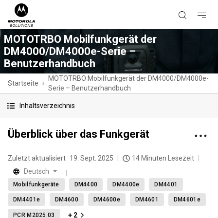
MOTOTRBO Mobilfunkgerät der
DM4000/DM4000e-Serie –
Benutzerhandbuch
MOTOTRBO Mobilfunkgerät der DM4000/DM4000e-
Startseite
Serie – Benutzerhandbuch
Inhaltsverzeichnis
Überblick über das Funkgerät
Zuletzt aktualisiert
19. Sept. 2025
14 Minuten Lesezeit
Deutsch
Mobilfunkgeräte
DM4400
DM4400e
DM4401
DM4401e
DM4600
DM4600e
DM4601
DM4601e
+ 2
PCR M2025.03