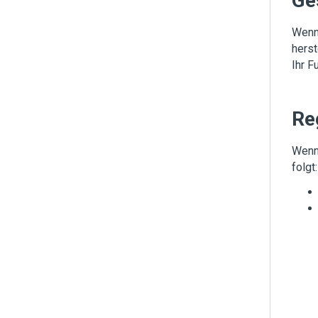
Ge
Wenn 
herst
Ihr F
Re
Wenn 
folgt: