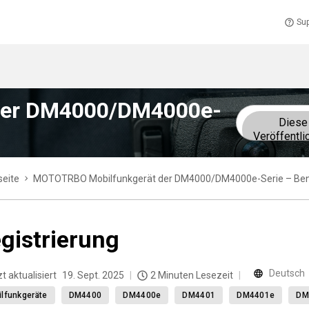
Sup
der DM4000/DM4000e-
Diese
Veröffentli
seite
MOTOTRBO Mobilfunkgerät der DM4000/DM4000e-Serie – Be
gistrierung
Deutsch
t aktualisiert
19. Sept. 2025
2 Minuten Lesezeit
lfunkgeräte
DM4400
DM4400e
DM4401
DM4401e
DM