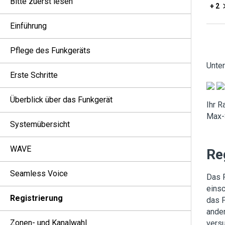
Bitte zuerst lesen
+ 2
Einführung
Pflege des Funkgeräts
Unte
Erste Schritte
Überblick über das Funkgerät
Ihr R
Max-
Systemübersicht
WAVE
Re
Seamless Voice
Das F
eins
Registrierung
das F
ander
Zonen- und Kanalwahl
versu