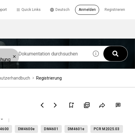
port
Quick Links
Deutsch
Anmelden
Registrieren
chung
nutzerhandbuch
Registrierung
4600
DM4600e
DM4601
DM4601e
PCR M2025.03