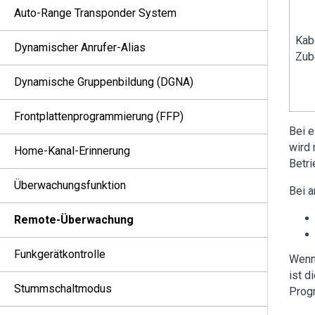
Auto-Range Transponder System
Kab
Dynamischer Anrufer-Alias
Zub
Dynamische Gruppenbildung (DGNA)
Frontplattenprogrammierung (FFP)
Bei e
wird 
Home-Kanal-Erinnerung
Betri
Überwachungsfunktion
Bei 
Remote-Überwachung
Funkgerätkontrolle
Wenn 
ist d
Stummschaltmodus
Progr