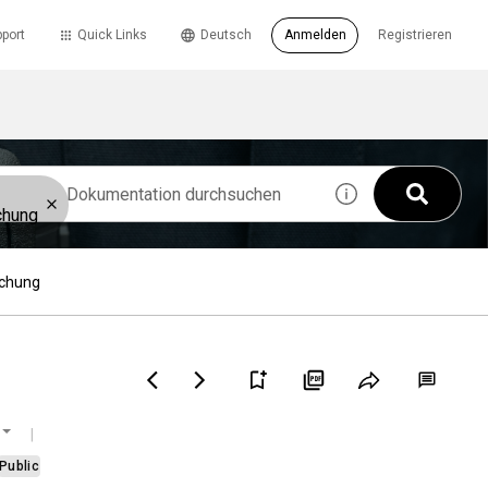
port
Quick Links
Deutsch
Anmelden
Registrieren
chung
chung
Public