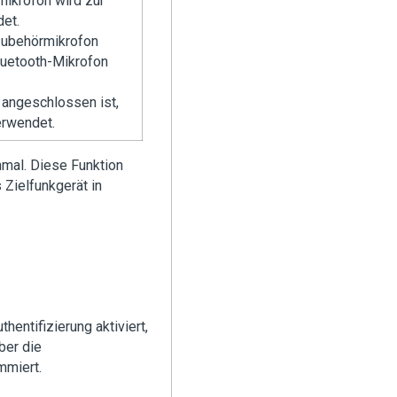
ikrofon wird zur
et.
Zubehörmikrofon
luetooth-Mikrofon
 angeschlossen ist,
erwendet.
inmal. Diese Funktion
 Zielfunkgerät in
entifizierung aktiviert,
ber die
mmiert.