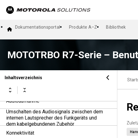
Überblick über den Startbildschirm
Überblick über das symbolbasierte Menü
Dokumentationsportal
Produkte A–Z
Bibliothek
Grundlegende Funktionen des Funkgeräts
MOTOTRBO R7-Serie – Benu
Allgemeine Funkgeräteinstellungen
Ruftypen des Funkgeräts
Inhaltsverzeichnis
Start
Telefonanrufe
Audioaufnahme
R
Umschalten des Audiosignals zwischen dem
internen Lautsprecher des Funkgeräts und
Zuletz
dem kabelgebundenen Zubehör
Han
Konnektivität