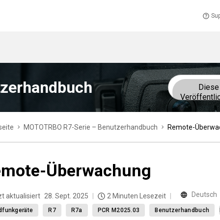
Sup
tzerhandbuch
Diese
Veröffentli
seite
MOTOTRBO R7-Serie – Benutzerhandbuch
Remote-Überwa
emote-Überwachung
Deutsch
t aktualisiert
28. Sept. 2025
2 Minuten Lesezeit
dfunkgeräte
R7
R7a
PCR M2025.03
Benutzerhandbuch