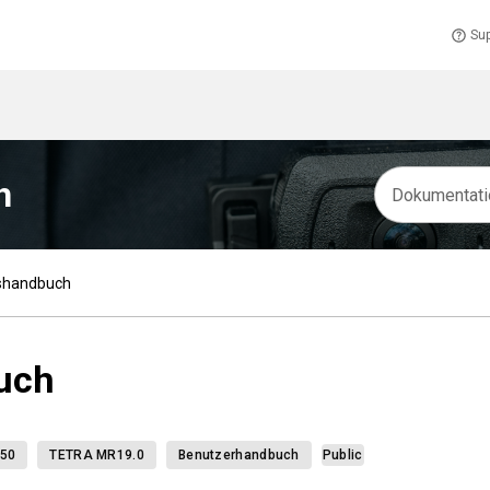
Sup
h
shandbuch
uch
50
TETRA MR19.0
Benutzerhandbuch
Public