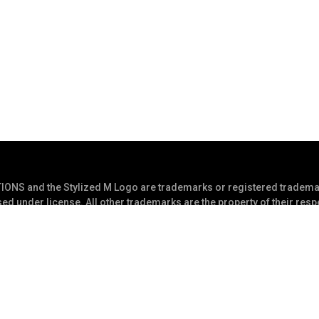
S and the Stylized M Logo are trademarks or registered trademar
ed under license. All other trademarks are the property of their res
served
Datenschutzerklärung
Nutzun