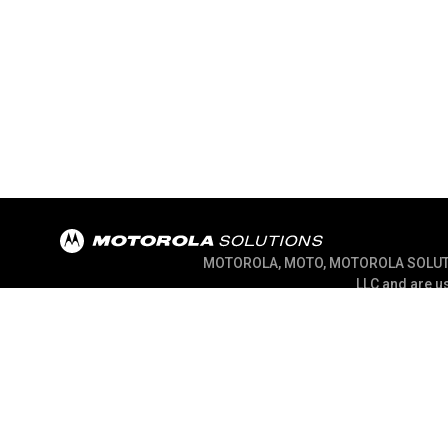
MOTOROLA, MOTO, MOTOROLA SOLUTION
LLC and are us
@ 2026 Motorola Solutions, Inc. All Rights Re