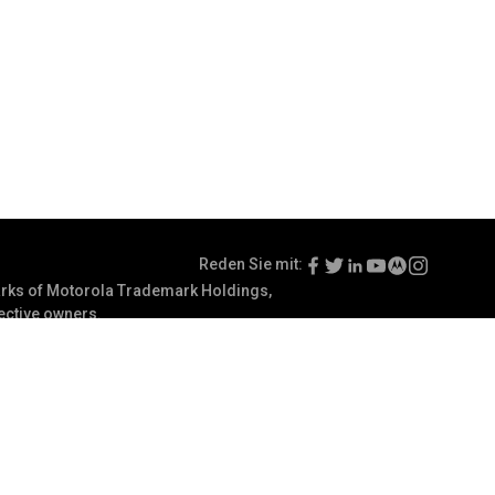
Reden Sie mit:
ks of Motorola Trademark Holdings,
pective owners.
gsbedingungen
Kommunikationseinstellungen