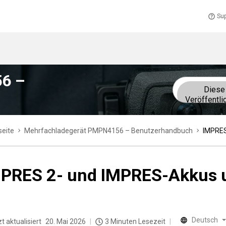
Sup
6 –
Diese
Veröffentli
seite
Mehrfachladegerät PMPN4156 – Benutzerhandbuch
IMPRES
PRES 2- und IMPRES-Akkus u
Deutsch
t aktualisiert
20. Mai 2026
3 Minuten Lesezeit