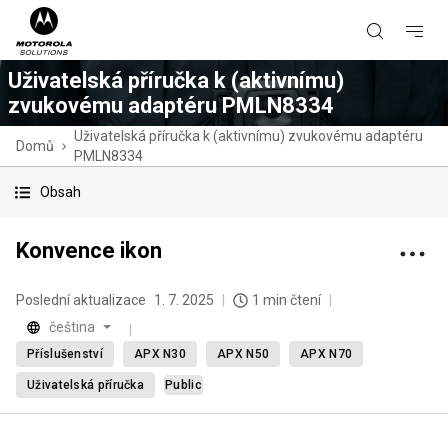
Uživatelská příručka k (aktivnímu)
zvukovému adaptéru PMLN8334
Uživatelská příručka k (aktivnímu) zvukovému adaptéru
Domů
PMLN8334
Obsah
Konvence ikon
Poslední aktualizace
1. 7. 2025
1 min čtení
čeština
Příslušenství
APX N30
APX N50
APX N70
Uživatelská příručka
Public