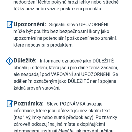
nedodržení těchto pokynů hrozí lehký nebo středně
těžký úraz nebo vážné poškození produktu.
Upozornění:
Signální slovo UPOZORNĚNÍ
může být použito bez bezpečnostní ikony jako
upozornění na potenciální poškození nebo zranění,
které nesouvisí s produktem.
Důležité:
Informace označené jako DŮLEŽITÉ
obsahují sdělení, která jsou pro dané téma zásadní,
ale nespadají pod VAROVÁNÍ ani UPOZORNĚNÍ. Se
sdělením označeným jako DŮLEŽITÉ není spojena
žádná úroveň varování.
Poznámka:
Slovo POZNÁMKA uvozuje
informace, které jsou důležitější než okolní text
(např. výjimky nebo nutné předpoklady). Poznámky
zároveň odkazují na jiná místa s doplňujícími
informacemi, instruují čtenáře, jak provést určitou