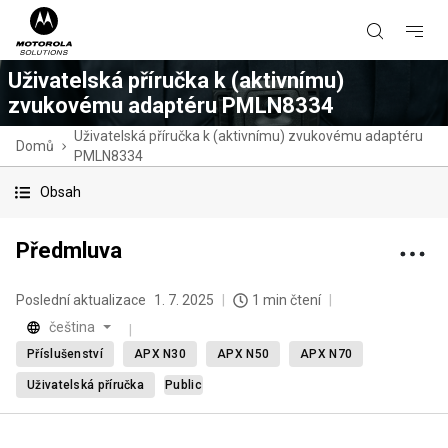
Uživatelská příručka k (aktivnímu)
zvukovému adaptéru PMLN8334
Uživatelská příručka k (aktivnímu) zvukovému adaptéru
Domů
PMLN8334
Obsah
Předmluva
Poslední aktualizace
1. 7. 2025
1 min čtení
čeština
Příslušenství
APX N30
APX N50
APX N70
Uživatelská příručka
Public