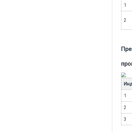
1
2
Пре
про
Ин
1
2
3