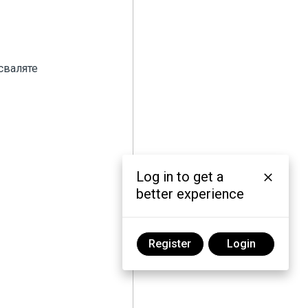
сваляте
Log in to get a
better experience
Register
Login