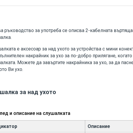
ва ръководство за употреба се описва 2-кабелната въртяща
алка
.
алката е аксесоар за над ухото за устройства с мини конек
пълнителен накрайник за ухо за по-добро прилягане, когато
алката. Можете да завъртите накрайника за ухо, за да пасн
ото Ви ухо.
шалка за над ухото
лед и описание на слушалката
дикатор
Описание