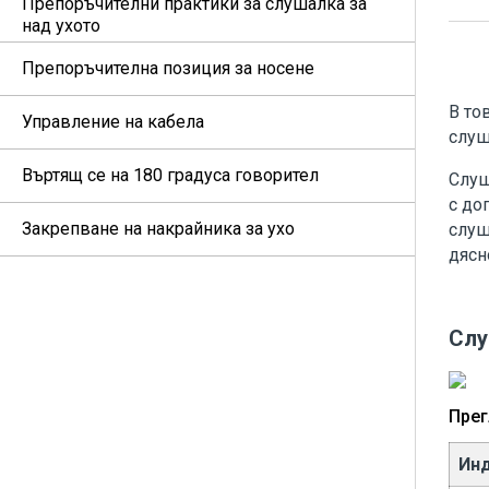
Препоръчителни практики за слушалка за
над ухото
Препоръчителна позиция за носене
В то
Управление на кабела
слуш
Въртящ се на 180 градуса говорител
Слуш
с до
Закрепване на накрайника за ухо
слуш
дясн
Слу
Прег
Ин