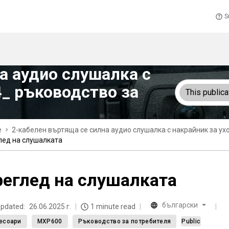
S
а аудио слушалка с
_ ръководство за
This publica
e
2-кабелен въртяща се силна аудио слушалка с накрайник за у
лед на слушалката
еглед на слушалката
български
updated:
26.06.2025 г.
1 minute read
есоари
MXP600
Ръководство за потребителя
Public