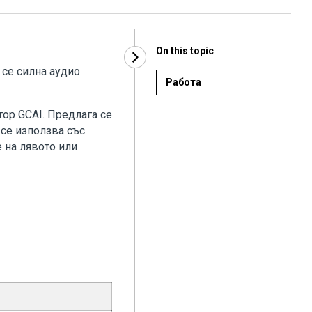
On this topic
 се силна аудио
Работа
тор GCAI. Предлага се
 се използва със
е на лявото или