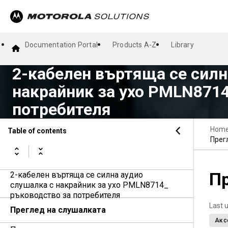
Documentation Portal
Products A-Z
Library
2-кабелен въртяща се силн
накрайник за ухо PMLN8714
потребителя
Hom
Table of contents
Прег
Пр
2-кабелен въртяща се силна аудио
слушалка с накрайник за ухо PMLN8714_
ръководство за потребителя
Last 
Преглед на слушалката
Акс