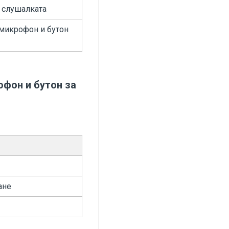
 слушалката
 микрофон и бутон
офон и бутон за
ане