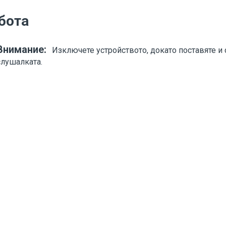
бота
Внимание:
Изключете устройството, докато поставяте и 
слушалката.