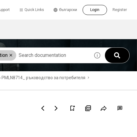
upport
Quick Links
български
Login
Register
tion
хо PMLN8714_ ръководство за потребителя