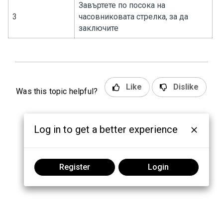
Завъртете по посока на
3
часовниковата стрелка, за да
заключите
Like
Dislike
Was this topic helpful?
Log in to get a better experience
Register
Login