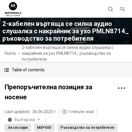
2-кабелен въртяща се силна аудио
слушалка с накрайник за ухо PMLN8714_
ръководство за потребителя
2-кабелен въртяща се силна аудио слушалка с
Home
накрайник за ухо PMLN8714_ ръководство за
потребителя
Table of contents
Препоръчителна позиция за
носене
Last updated:
26.06.2025 г.
1 minute read
български
Аксесоари
MXP600
Ръководство за потребителя