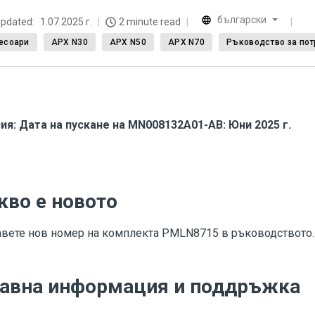
български
updated:
1.07.2025 г.
2 minute read
есоари
APX N30
APX N50
APX N70
Ръководство за пот
ия: Дата на пускане на MN008132A01-AB: Юни 2025 г.
кво е новото
вете нов номер на комплекта PMLN8715 в ръководството.
авна информация и поддръжка