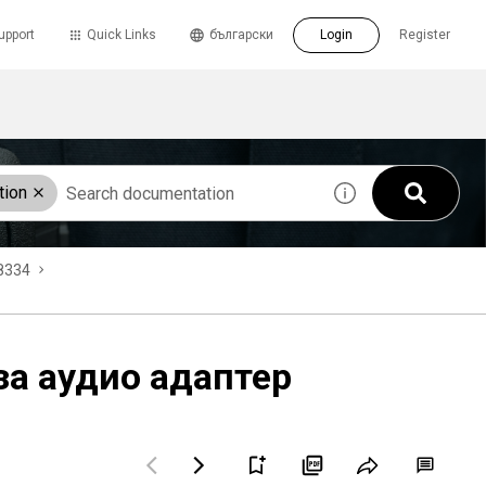
upport
Quick Links
български
Login
Register
tion
8334
за аудио адаптер