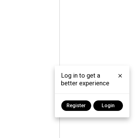
Log in to get a
better experience
Register
Login