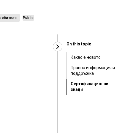
ребителя
Public
On this topic
Какво е новото
Правна информация и
поддръжка
Сертификационни
знаци