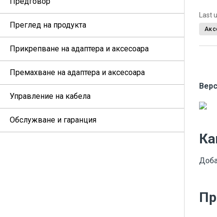
Предговор
Last 
Преглед на продукта
Акс
Прикрепване на адаптера и аксесоара
Премахване на адаптера и аксесоара
Верс
Управление на кабела
Обслужване и гаранция
Ка
Доба
Пр