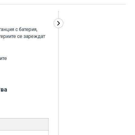
анция с батерия,
териите се зареждат
ите
тва