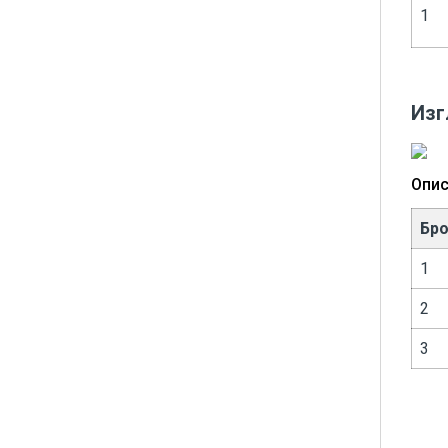
1
Изг
Опис
Бр
1
2
3