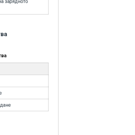
на зарядното
тва
тва
е
ждане