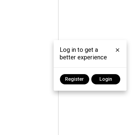
Log in to get a
better experience
Register
Login