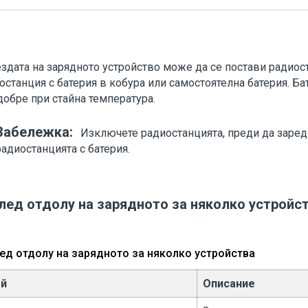
ездата на зарядното устройство може да се постави радиост
останция с батерия в кобура или самостоятелна батерия. Ба
добре при стайна температура.
Забележка:
Изключете радиостанцията, преди да заред
радиостанцията с батерия.
лед отдолу на зарядното за няколко устройс
ед отдолу на зарядното за няколко устройства
ой
Описание