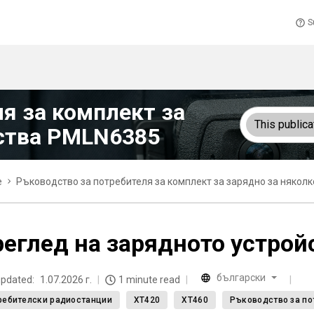
S
я за комплект за
This publica
йства PMLN6385
e
Ръководство за потребителя за комплект за зарядно за някол
еглед на зарядното устрой
български
updated:
1.07.2026 г.
1 minute read
ребителски радиостанции
XT420
XT460
Ръководство за по