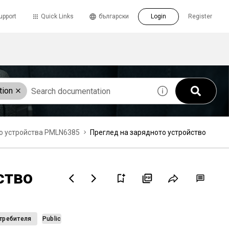
upport
Quick Links
български
Login
Register
tion
ко устройства PMLN6385
Преглед на зарядното устройство
ство
требителя
Public