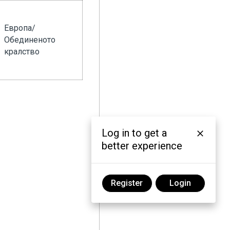
Европа/
Обединеното
кралство
Log in to get a
better experience
Register
Login