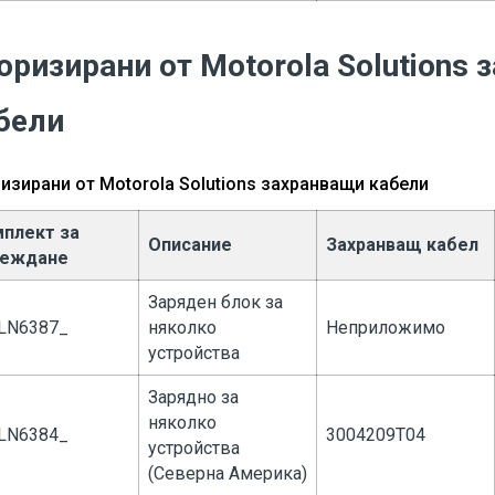
оризирани от Motorola Solutions
бели
изирани от Motorola Solutions захранващи кабели
плект за
Описание
Захранващ кабел
реждане
Заряден блок за
LN6387_
няколко
Неприложимо
устройства
Зарядно за
няколко
LN6384_
3004209T04
устройства
(Северна Америка)