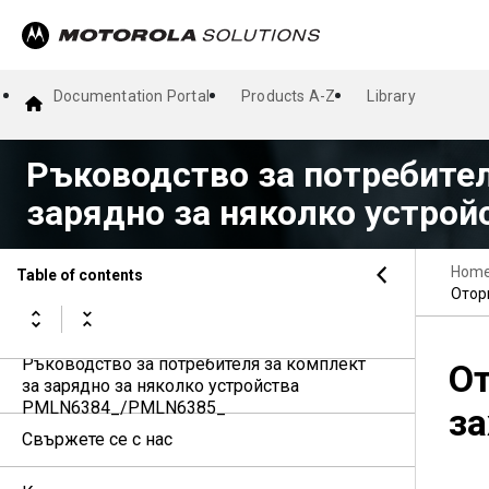
Documentation Portal
Products A-Z
Library
Ръководство за потребител
зарядно за няколко устро
Hom
Table of contents
Отор
Ръководство за потребителя за комплект
От
за зарядно за няколко устройства
PMLN6384_/PMLN6385_
з
Свържете се с нас