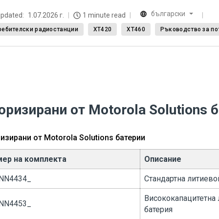
български
updated:
1.07.2026 г.
1 minute read
ребителски радиостанции
XT420
XT460
Ръководство за по
оризирани от Motorola Solutions 
изирани от Motorola Solutions батерии
ер на комплекта
Описание
NN4434_
Стандартна литиево
Висококапацитетна
NN4453_
батерия