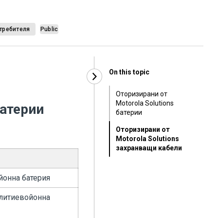
требителя
Public
On this topic
Оторизирани от
Motorola Solutions
батерии
батерии
Оторизирани от
Motorola Solutions
захранващи кабели
йонна батерия
 литиевойонна