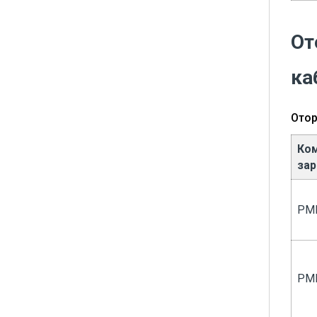
От
ка
Отор
Ком
за
PM
PM