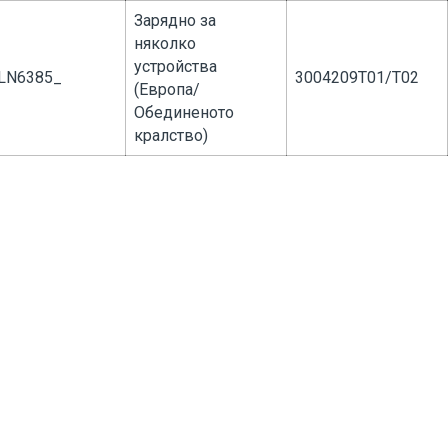
Зарядно за
няколко
устройства
LN6385_
3004209T01/T02
(Европа/
Обединеното
кралство)