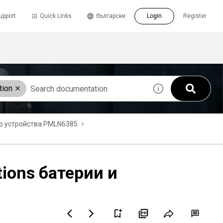
upport
Quick Links
български
Login
Register
tion
ко устройства PMLN6385
tions батерии и