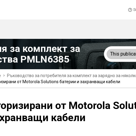
S
я за комплект за
This publica
йства PMLN6385
e
Ръководство за потребителя за комплект за зарядно за някол
изирани от Motorola Solutions батерии и захранващи кабели
оризирани от Motorola Solu
ахранващи кабели